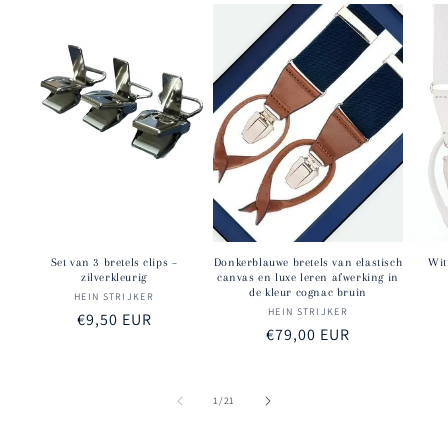
Set van 3 bretels clips –
Donkerblauwe bretels van elastisch
Wit
zilverkleurig
canvas en luxe leren afwerking in
de kleur cognac bruin
HEIN STRIJKER
Verkoper:
HEIN STRIJKER
Verkoper:
Normale
€9,50 EUR
Normale
€79,00 EUR
prijs
prijs
van
1
/
21