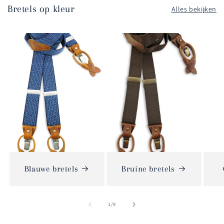
Bretels op kleur
Alles bekijken
Blauwe bretels
Bruine bretels
van
1
/
9