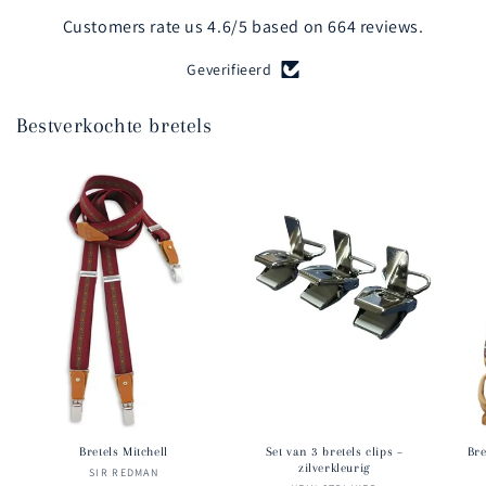
Customers rate us 4.6/5 based on 664 reviews.
Geverifieerd
Bestverkochte bretels
Bretels Mitchell
Set van 3 bretels clips –
Br
zilverkleurig
SIR REDMAN
Verkoper: