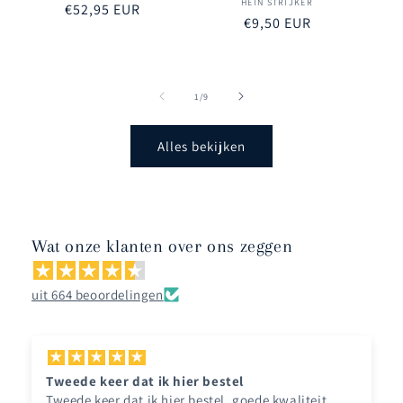
HEIN STRIJKER
Verkoper:
Normale
€52,95 EUR
Normale
€9,50 EUR
prijs
prijs
van
1
/
9
Alles bekijken
Wat onze klanten over ons zeggen
uit 664 beoordelingen
Tweede keer dat ik hier bestel
Tweede keer dat ik hier bestel, goede kwaliteit,