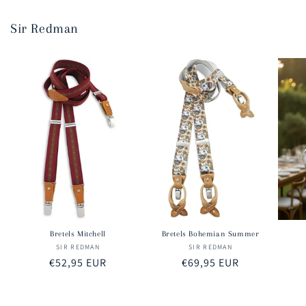
Sir Redman
Bretels Mitchell
Bretels Bohemian Summer
SIR REDMAN
Verkoper:
SIR REDMAN
Verkoper:
Normale
€52,95 EUR
Normale
€69,95 EUR
prijs
prijs