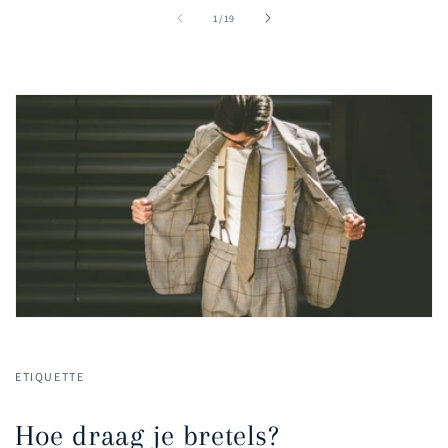
van
1
/
19
ETIQUETTE
Hoe draag je bretels?