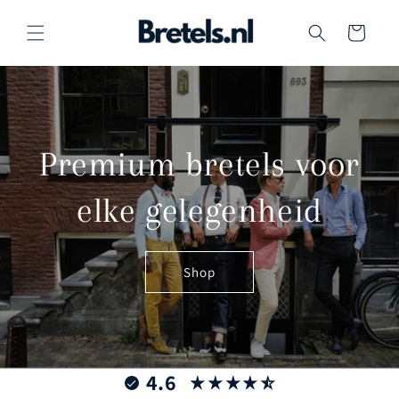
Meteen
naar de
Winkelwagen
content
Premium bretels voor
elke gelegenheid
Shop
4.6