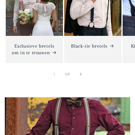
Exclusieve bretels
Black-tie bretels
K
om in te trouwen
van
1
/
5